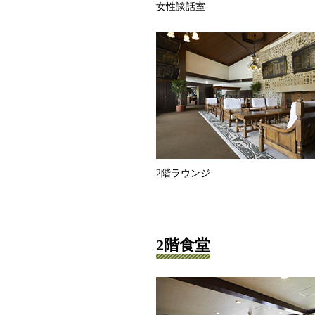
女性談話室
2階ラウンジ
2階食堂